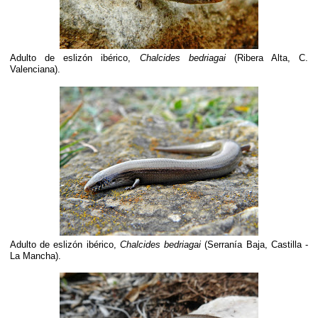
Adulto de eslizón ibérico,
Chalcides bedriagai
(Ribera Alta, C.
Valenciana).
Adulto de eslizón ibérico,
Chalcides bedriagai
(Serranía Baja, Castilla -
La Mancha).