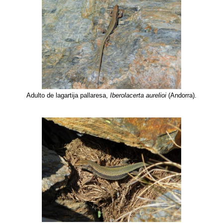
Adulto de lagartija pallaresa,
Iberolacerta aurelioi
(Andorra).