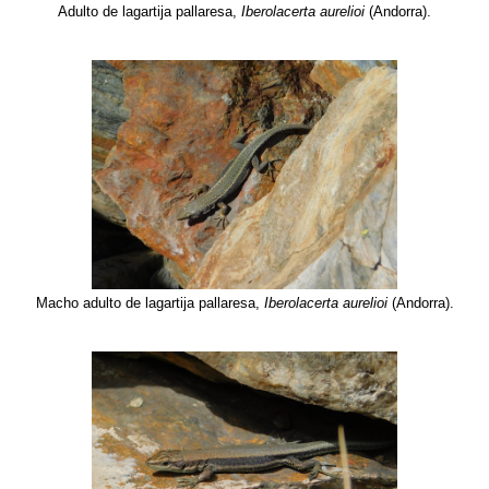
Adulto de lagartija pallaresa,
Iberolacerta aurelioi
(Andorra).
Macho adulto de lagartija pallaresa,
Iberolacerta aurelioi
(Andorra).