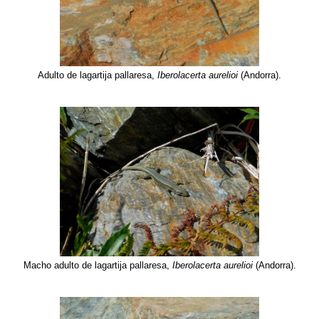
Adulto de lagartija pallaresa,
Iberolacerta aurelioi
(Andorra).
Macho adulto de lagartija pallaresa,
Iberolacerta aurelioi
(Andorra).