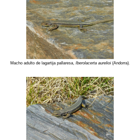
Macho adulto de lagartija pallaresa,
Iberolacerta aurelioi
(Andorra).