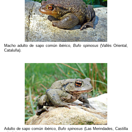
Macho adulto de sapo común ibérico,
Bufo spinosus
(Vallès Oriental,
Cataluña).
Adulto de sapo común ibérico,
Bufo spinosus
(Las Merindades, Castilla