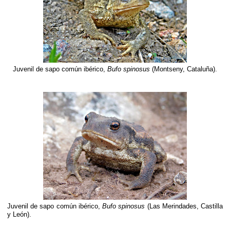
Juvenil de sapo común ibérico,
Bufo spinosus
(Montseny, Cataluña).
Juvenil de sapo común ibérico,
Bufo spinosus
(Las Merindades, Castilla
y León).