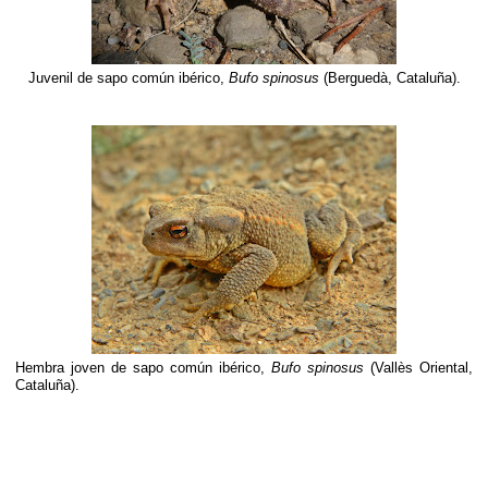
Juvenil de sapo común ibérico,
Bufo spinosus
(Berguedà, Cataluña)
.
Hembra joven de sapo común ibérico,
Bufo spinosus
(Vallès Oriental,
Cataluña).