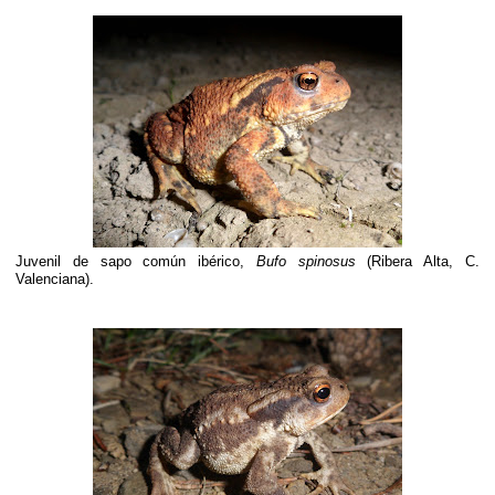
Juvenil de sapo común ibérico,
Bufo spinosus
(Ribera Alta, C.
Valenciana).