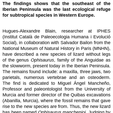
The findings shows that the southeast of the
Iberian Peninsula was the last ecological refuge
for subtropical species in Western Europe.
Hugues-Alexandre Blain, researcher at IPHES
(Institut Català de Paleoecologia Humana i Evolució
Social), in collaboration with Salvador Bailon from the
National Museum of Natural History in Paris (MNHN),
have described a new species of lizard without legs
of the genus
Ophisaurus
, family of the Anguidae as
the slowworm, present today in the Iberian Peninsula.
The remains found include: a maxilla, three jaws, two
parietals, numerous vertebrae and an osteoderm.
The find is dedicated to Miguel Ángel Mancheño,
Professor and paleontologist from the University of
Murcia and former director of the Quibas excavations
(Abanilla, Murcia), where the fossil remains that gave
rise to the new species are from. Thus, the new lizard
has been named
Ophisaurus manchenioi
. Judging by