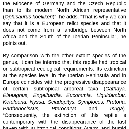
the Miocene of Germany and the Czech Republic
than to its modern North African representative
(
Ophisaurus koellikeri
)”, he adds. “That is why we can
say that it is a European relict species and that it
does not come from a landbridge between North
Africa and the South of the Iberian Peninsula”, he
points out.
By comparison with the other extant species of the
genus, it can be inferred that this reptile had tropical
or subtropical ecological requirements. Its extinction
at the species level in the Iberian Peninsula and in
Europe coincides with the progressive disappearance
of certain subtropical arboreal taxa (
Cathaya,
Elaeagnus, Engelhardia, Eucommia, Liquidambar,
Keteleeria, Nyssa, Sciadopitys, Symplocos, Pretoria,
Parthenocissus, Pterocarya
and
Tsuga
).
“Consequently, the extinction of this reptile is
contemporary with the disappearance of the last
haven with subtropical conditions (warm and humid