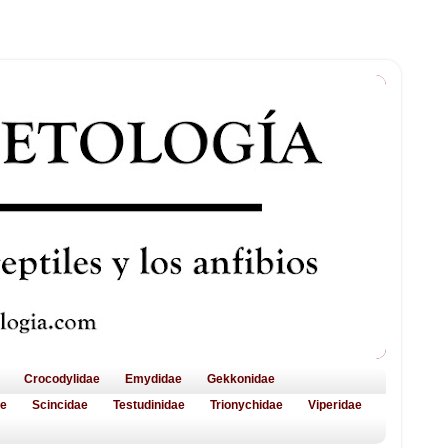
Crocodylidae
Emydidae
Gekkonidae
ae
Scincidae
Testudinidae
Trionychidae
Viperidae