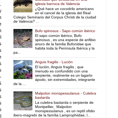
.
iglesia barroca de Valencia
¿Qué hace un cocodrilo americano
y
en el cancel de la iglesia del Real
n
Colegio Seminario del Corpus Christi de la ciudad
de València? ...
e
n
Bufo spinosus - Sapo común ibérico
El sapo común ibérico, Bufo
l
spinosus , es una especie de anfibio
s
anuro de la familia Bufonidae que
habita toda la Península Ibérica y la
s
pa...
e
Anguis fragilis - Lución
s
El lución, Anguis fragilis , que
s
menudo es confundido con una
serpiente, realmente es un lagarto
-
ápodo, sin extremidades, integrante
S
de la ...
s
Malpolon monspessulanus - Culebra
s
bastarda
s
La culebra bastarda o serpiente de
Montpellier, Malpolon
o
monspessulanus , es un reptil ofidio
ibero-magrebí de la família Lamprophiidae, l...
l