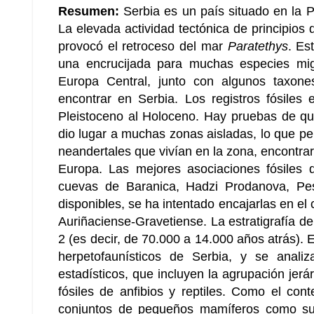
Resumen:
Serbia es un país situado en la P
La elevada actividad tectónica de principi
provocó el retroceso del mar
Paratethys
. Es
una encrucijada para muchas especies migr
Europa Central, junto con algunos taxone
encontrar en Serbia. Los registros fósiles
Pleistoceno al Holoceno. Hay pruebas de que 
dio lugar a muchas zonas aisladas, lo que pe
neandertales que vivían en la zona, encontrar
Europa. Las mejores asociaciones fósiles 
cuevas de Baranica, Hadzi Prodanova, Pes
disponibles, se ha intentado encajarlas en el
Auriñaciense-Gravetiense. La estratigrafía de
2 (es decir, de 70.000 a 14.000 años atrás). 
herpetofaunísticos de Serbia, y se analiz
estadísticos, que incluyen la agrupación jerá
fósiles de anfibios y reptiles. Como el cont
conjuntos de pequeños mamíferos como sust