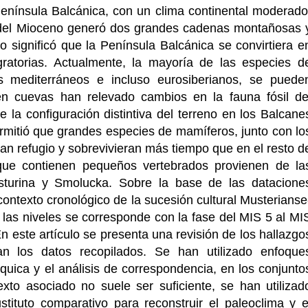
enínsula Balcánica, con un clima continental moderado
os del Mioceno generó dos grandes cadenas montañosas 
to significó que la Península Balcánica se convirtiera e
atorias. Actualmente, la mayoría de las especies d
s mediterráneos e incluso eurosiberianos, se puede
 en cuevas han relevado cambios en la fauna fósil de
la configuración distintiva del terreno en los Balcane
rmitió que grandes especies de mamíferos, junto con lo
an refugio y sobrevivieran más tiempo que en el resto d
que contienen pequeños vertebrados provienen de la
turina y Smolucka. Sobre la base de las datacione
 contexto cronológico de la sucesión cultural Musterianse
 las niveles se corresponde con la fase del MIS 5 al MI
En este artículo se presenta una revisión de los hallazgo
an los datos recopilados. Se han utilizado enfoque
rquica y el análisis de correspondencia, en los conjunto
exto asociado no suele ser suficiente, se han utilizad
ituto comparativo para reconstruir el paleoclima y e