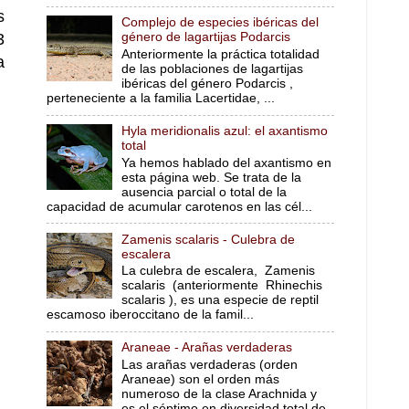
s
Complejo de especies ibéricas del
3
género de lagartijas Podarcis
Anteriormente la práctica totalidad
a
de las poblaciones de lagartijas
ibéricas del género Podarcis ,
perteneciente a la familia Lacertidae, ...
Hyla meridionalis azul: el axantismo
total
Ya hemos hablado del axantismo en
esta página web. Se trata de la
ausencia parcial o total de la
capacidad de acumular carotenos en las cél...
Zamenis scalaris - Culebra de
escalera
La culebra de escalera, Zamenis
scalaris (anteriormente Rhinechis
scalaris ), es una especie de reptil
escamoso iberoccitano de la famil...
Araneae - Arañas verdaderas
Las arañas verdaderas (orden
Araneae) son el orden más
numeroso de la clase Arachnida y
es el séptimo en diversidad total de