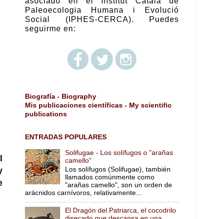
asociado en el Institut Català de
Paleoecologia Humana i Evolució
Social (IPHES-CERCA). Puedes
seguirme en:
Biografía - Biography
Mis publicaciones científicas - My scientific
publications
ENTRADAS POPULARES
Solifugae - Los solífugos o "arañas
l
camello"
y
Los solífugos (Solifugae), también
llamados comúnmente como
e
"arañas camello", son un orden de
arácnidos carnívoros, relativamente...
El Dragón del Patriarca, el cocodrilo
disecado que descansa en una