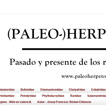
inatoridae
Bufonidae
Chamaeleonidae
Chelydridae
Colubridae
Pelobatidae
Pelodytidae
Phyllodactylidae
Ranidae
Salamandrid
gons - Web en valencià
Autor - Josep Francesc Bisbal-Chinesta