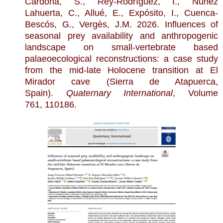
Cardona, S., Rey-Rodríguez, I., Núñez
Lahuerta, C., Allué, E., Expósito, I., Cuenca-
Bescós, G., Vergès, J.M. 2026. Influences of
seasonal prey availability and anthropogenic
landscape on small-vertebrate based
palaeoecological reconstructions: a case study
from the mid-late Holocene transition at El
Mirador cave (Sierra de Atapuerca,
Spain).
Quaternary International
, Volume
761, 110186.